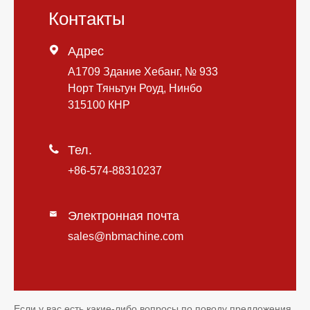
Контакты

Адрес
A1709 Здание Хебанг, № 933
Норт Тяньтун Роуд, Нинбо
315100 КНР

Тел.
+86-574-88310237
Электронная почта

sales@nbmachine.com
Если у вас есть какие-либо вопросы по поводу предложения