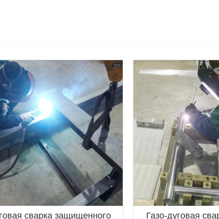
говая сварка защищенного
Газо-дуговая св