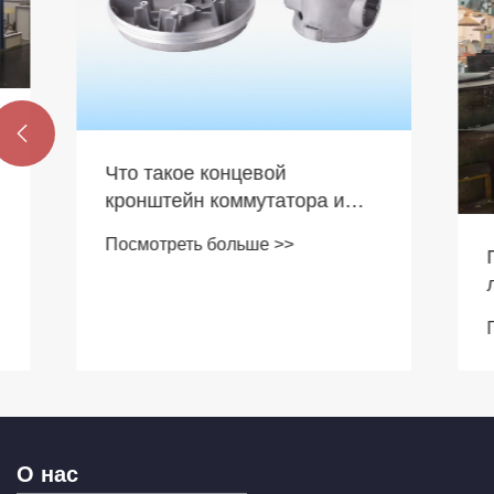

Что такое концевой
кронштейн коммутатора и
почему он важен для
Посмотреть больше >>
производительности
Почему 
электродвигателя
литье в
произво
Посмотре
О нас