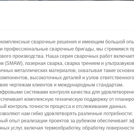
омплексные сварочные решения и имеющим большой опыт 
 и профессиональные сварочные бригады, мы стремимся п
сового производства. Наша серия сварочных работ включает
м (SMAW), лазерная сварка, сварка трением и ультразвуков
ичных металлических материалов, охватывая такие основны
омпонентов, высокоточных деталей и узлов ответственного
ствие чертежам клиентов и международным стандартам.
ровыми системами контроля качества для удовлетворения
печивает комплексную техническую поддержку от планиров
ный контроль точности процесса и отслеживание данных.
озволяют нам гибко удовлетворять различные потребности:
ный опыт реализации проектов за рубежом обеспечивает 
ных услуг, включая термообработку, обработку поверхност