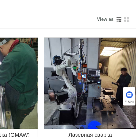
View as
E-Mail
арка (GMAW)
Лазерная сварка