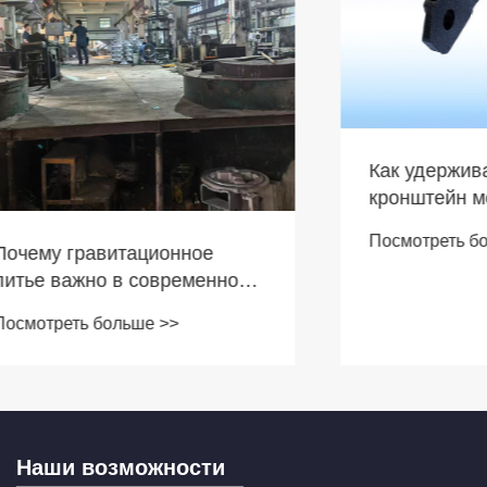
Как удерживающий
кронштейн может ул
механическую стаби
Посмотреть больше >>
и точность в соврем
гравитационное
производстве
ажно в современном
дстве?
ть больше >>
Наши возможности