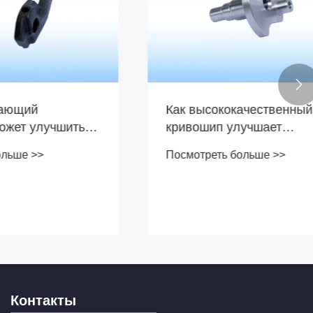

Как высококачественный
учшить
кривошип улучшает
льность
механические характеристики
Посмотреть больше >>
енном
и эффективность
производства
Контакты