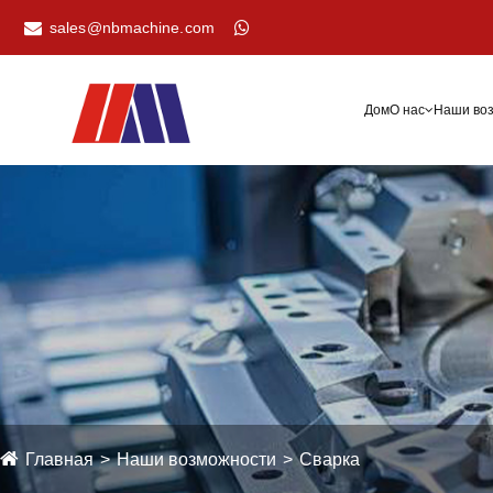
sales@nbmachine.com
Дом
О нас
Наши во
Главная
Наши возможности
Сварка